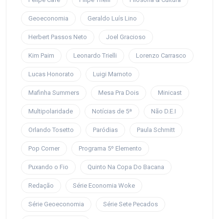
Geoeconomia
Geraldo Luís Lino
Herbert Passos Neto
Joel Gracioso
Kim Paim
Leonardo Trielli
Lorenzo Carrasco
Lucas Honorato
Luigi Marnoto
Mafinha Summers
Mesa Pra Dois
Minicast
Multipolaridade
Notícias de 5ª
Não D.E.I
Orlando Tosetto
Paródias
Paula Schmitt
Pop Corner
Programa 5º Elemento
Puxando o Fio
Quinto Na Copa Do Bacana
Redação
Série Economia Woke
Série Geoeconomia
Série Sete Pecados