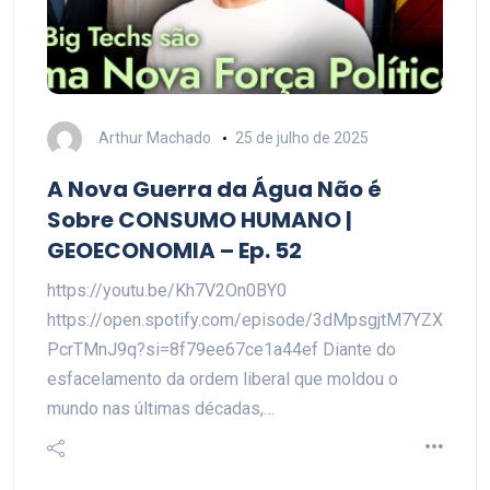
Arthur Machado
25 de julho de 2025
A Nova Guerra da Água Não é
Sobre CONSUMO HUMANO |
GEOECONOMIA – Ep. 52
https://youtu.be/Kh7V2On0BY0
https://open.spotify.com/episode/3dMpsgjtM7YZX
PcrTMnJ9q?si=8f79ee67ce1a44ef Diante do
esfacelamento da ordem liberal que moldou o
mundo nas últimas décadas,…