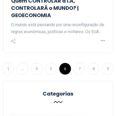
Quem CONTROLAR a I.A,
CONTROLARÁ o MUNDO? |
GEOECONOMIA
O mundo está passando por uma reconfiguração de
regras econômicas, políticas e militares. Os EUA…
1
…
4
5
6
7
8
9
Categorias