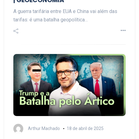
| GEOECONOMIA
A guerra tarifária entre EUA e China vai além das
tarifas: é uma batalha geopolítica…
Arthur Machado
18 de abril de 2025