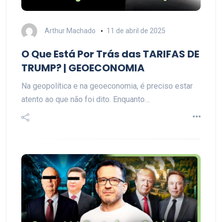
Arthur Machado
11 de abril de 2025
O Que Está Por Trás das TARIFAS DE
TRUMP? | GEOECONOMIA
Na geopolítica e na geoeconomia, é preciso estar
atento ao que não foi dito. Enquanto…