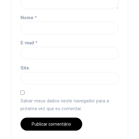
Nome
*
E-mail
*
Site
Salvar meus dados neste navegador para a
próxima vez que eu comentar.