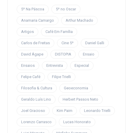
5º Na Páscoa
5º no Oscar
Anamaria Camargo
Arthur Machado
Artigos
Café Em Família
Carlos de Freitas
Cine 5º
Daniel Galli
David Ágape
DISTOPIA
Ensaio
Ensaios
Entrevista
Especial
Felipe Café
Filipe Trielli
Filosofia & Cultura
Geoeconomia
Geraldo Luís Lino
Herbert Passos Neto
Joel Gracioso
Kim Paim
Leonardo Trielli
Lorenzo Carrasco
Lucas Honorato