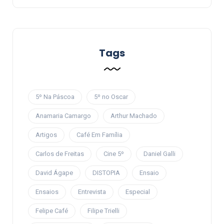
Tags
5º Na Páscoa
5º no Oscar
Anamaria Camargo
Arthur Machado
Artigos
Café Em Família
Carlos de Freitas
Cine 5º
Daniel Galli
David Ágape
DISTOPIA
Ensaio
Ensaios
Entrevista
Especial
Felipe Café
Filipe Trielli