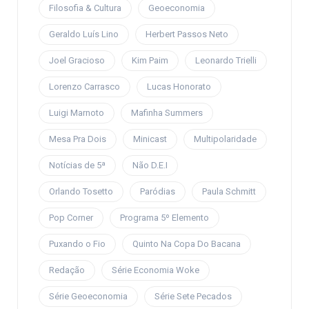
Filosofia & Cultura
Geoeconomia
Geraldo Luís Lino
Herbert Passos Neto
Joel Gracioso
Kim Paim
Leonardo Trielli
Lorenzo Carrasco
Lucas Honorato
Luigi Marnoto
Mafinha Summers
Mesa Pra Dois
Minicast
Multipolaridade
Notícias de 5ª
Não D.E.I
Orlando Tosetto
Paródias
Paula Schmitt
Pop Corner
Programa 5º Elemento
Puxando o Fio
Quinto Na Copa Do Bacana
Redação
Série Economia Woke
Série Geoeconomia
Série Sete Pecados