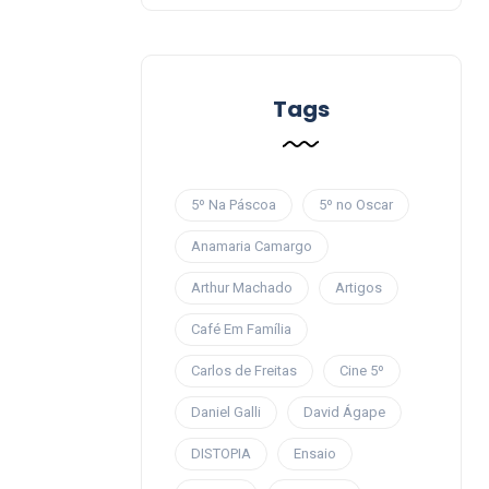
Tags
5º Na Páscoa
5º no Oscar
Anamaria Camargo
Arthur Machado
Artigos
Café Em Família
Carlos de Freitas
Cine 5º
Daniel Galli
David Ágape
DISTOPIA
Ensaio