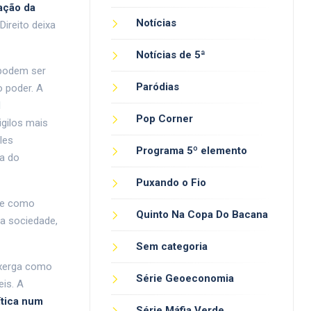
ação da
Notícias
Direito deixa
Notícias de 5ª
 podem ser
Paródias
o poder. A
l
Pop Corner
igilos mais
les
Programa 5º elemento
ta do
Puxando o Fio
gue como
Quinto Na Copa Do Bacana
ma sociedade,
Sem categoria
nxerga como
Série Geoeconomia
is. A
ítica num
Série Máfia Verde