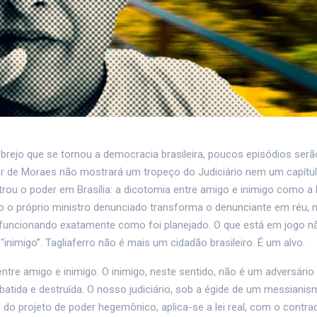
brejo que se tornou a democracia brasileira, poucos episódios serã
r de Moraes não mostrará um tropeço do Judiciário nem um capítu
estrou o poder em Brasília: a dicotomia entre amigo e inimigo como a
 o próprio ministro denunciado transforma o denunciante em réu,
 funcionando exatamente como foi planejado. O que está em jogo n
nimigo”. Tagliaferro não é mais um cidadão brasileiro. É um alvo.
 entre amigo e inimigo. O inimigo, neste sentido, não é um adversário
atida e destruída. O nosso judiciário, sob a égide de um messiani
 do projeto de poder hegemônico, aplica-se a lei real, com o contrad