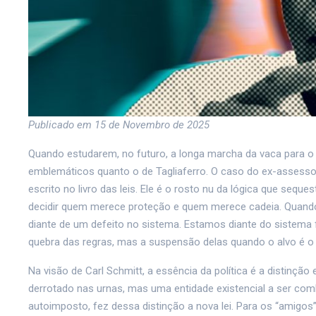
Publicado em 15 de Novembro de 2025
Quando estudarem, no futuro, a longa marcha da vaca para o 
emblemáticos quanto o de Tagliaferro. O caso do ex-assesso
escrito no livro das leis. Ele é o rosto nu da lógica que sequ
decidir quem merece proteção e quem merece cadeia. Quando
diante de um defeito no sistema. Estamos diante do sistema
quebra das regras, mas a suspensão delas quando o alvo é o “i
Na visão de Carl Schmitt, a essência da política é a distinção
derrotado nas urnas, mas uma entidade existencial a ser comb
autoimposto, fez dessa distinção a nova lei. Para os “amigos”