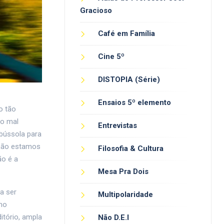
Gracioso
Café em Família
Cine 5º
DISTOPIA (Série)
Ensaios 5º elemento
o tão
lo mal
Entrevistas
 bússola para
 não estamos
Filosofia & Cultura
ão é a
Mesa Pra Dois
 a ser
Multipolaridade
smo
itório, ampla
Não D.E.I