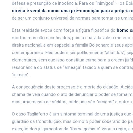
defesa e presunção de inocência. Para os “inimigos” – os Bols
direita é vendida como uma pré-condição para a própria 
de ser um conjunto universal de normas para tornar-se um ins
Esta realidade evoca com força a figura filosófica do
homo s
mortos mas não sacrificados, pois a sua vida vale o mesmo qu
direita nacional, e em especial a família Bolsonaro e seus a
contemporâneo. Eles podem ser politicamente “abatidos”, seja 
elementares, sem que isso constitua crime para a ordem jurí
ressonância do status de “ameaça” taxado a quem se contrapõ
“inimigo”.
A consequência deste processo é a morte do cidadão. A cidad
chama de vela quando o ato de denunciar o poder se torna ma
mas uma massa de súditos, onde uns são “amigos” e outros, “
O caso Tagliaferro é um sintoma terminal de uma justiça qu
guardião da Constituição, mas como o poder soberano do país
exceção dos julgamentos da “trama golpista” virou a regra, e o 