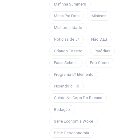
Mafinha Summers
Mesa Pra Dois
Minicast
Multipolaridade
Notícias de 5ª
Não D.E.I
Orlando Tosetto
Paródias
Paula Schmitt
Pop Corner
Programa 5º Elemento
Puxando o Fio
Quinto Na Copa Do Bacana
Redação
Série Economia Woke
Série Geoeconomia