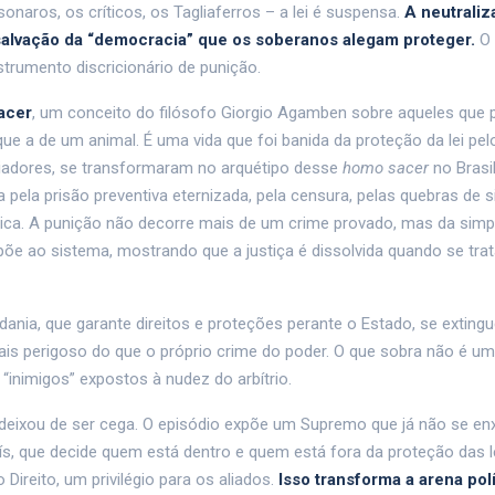
onaros, os críticos, os Tagliaferros – a lei é suspensa.
A neutraliz
salvação da “democracia” que os soberanos alegam proteger.
O 
trumento discricionário de punição.
acer
, um conceito do filósofo Giorgio Agamben sobre aqueles que
e a de um animal. É uma vida que foi banida da proteção da lei pel
poiadores, se transformaram no arquétipo desse
homo sacer
no Brasi
pela prisão preventiva eternizada, pela censura, pelas quebras de s
dica. A punição não decorre mais de um crime provado, mas da simp
e ao sistema, mostrando que a justiça é dissolvida quando se tra
ania, que garante direitos e proteções perante o Estado, se extin
is perigoso do que o próprio crime do poder. O que sobra não é u
inimigos” expostos à nudez do arbítrio.
e deixou de ser cega. O episódio expõe um Supremo que já não se e
, que decide quem está dentro e quem está fora da proteção das le
Direito, um privilégio para os aliados.
Isso transforma a arena pol