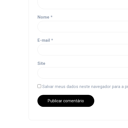
Nome
*
E-mail
*
Site
Salvar meus dados neste navegador para a p