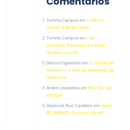
Comentários
Tommy Campos
em
O eterno
retorno à ilusão lulista
Tommy Campos
em
Lula
provocou, fracassou e o Brasil
recebeu a conta
Debora Figueiredo
em
O retorno de
Hamilton e a crise de ansiedade da
Faria Lima
André Lavandeira
em
Eles não são
inimigos
Raymond Ruiz Cavallaro
em
Quem
RELAMENTE Governa o Brasil?