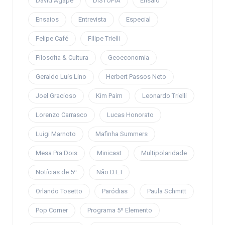
David Ágape
DISTOPIA
Ensaio
Ensaios
Entrevista
Especial
Felipe Café
Filipe Trielli
Filosofia & Cultura
Geoeconomia
Geraldo Luís Lino
Herbert Passos Neto
Joel Gracioso
Kim Paim
Leonardo Trielli
Lorenzo Carrasco
Lucas Honorato
Luigi Marnoto
Mafinha Summers
Mesa Pra Dois
Minicast
Multipolaridade
Notícias de 5ª
Não D.E.I
Orlando Tosetto
Paródias
Paula Schmitt
Pop Corner
Programa 5º Elemento