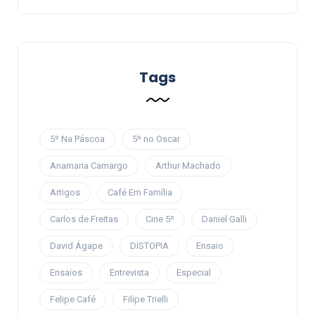
Tags
5º Na Páscoa
5º no Oscar
Anamaria Camargo
Arthur Machado
Artigos
Café Em Família
Carlos de Freitas
Cine 5º
Daniel Galli
David Ágape
DISTOPIA
Ensaio
Ensaios
Entrevista
Especial
Felipe Café
Filipe Trielli