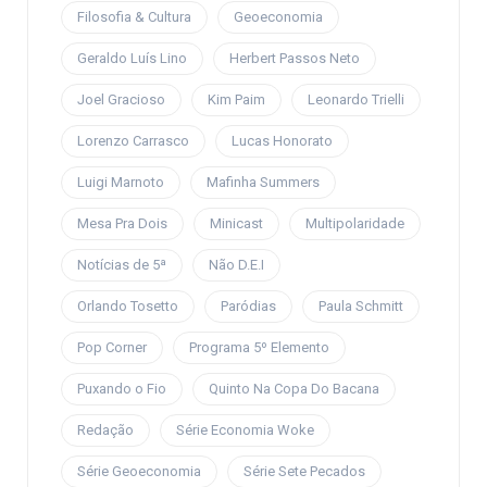
Filosofia & Cultura
Geoeconomia
Geraldo Luís Lino
Herbert Passos Neto
Joel Gracioso
Kim Paim
Leonardo Trielli
Lorenzo Carrasco
Lucas Honorato
Luigi Marnoto
Mafinha Summers
Mesa Pra Dois
Minicast
Multipolaridade
Notícias de 5ª
Não D.E.I
Orlando Tosetto
Paródias
Paula Schmitt
Pop Corner
Programa 5º Elemento
Puxando o Fio
Quinto Na Copa Do Bacana
Redação
Série Economia Woke
Série Geoeconomia
Série Sete Pecados