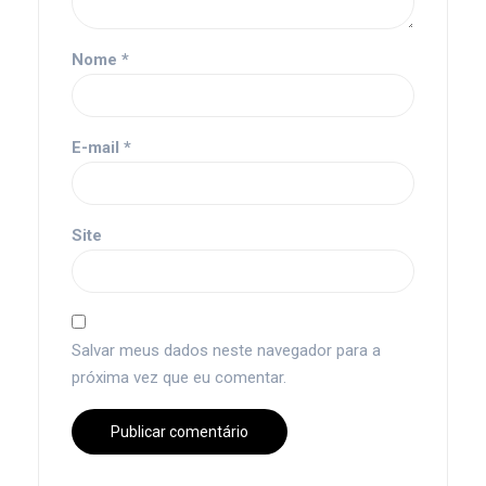
Nome
*
E-mail
*
Site
Salvar meus dados neste navegador para a
próxima vez que eu comentar.