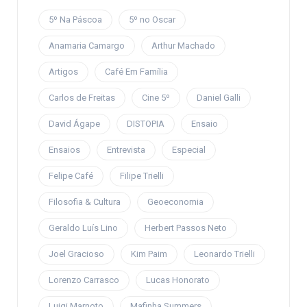
5º Na Páscoa
5º no Oscar
Anamaria Camargo
Arthur Machado
Artigos
Café Em Família
Carlos de Freitas
Cine 5º
Daniel Galli
David Ágape
DISTOPIA
Ensaio
Ensaios
Entrevista
Especial
Felipe Café
Filipe Trielli
Filosofia & Cultura
Geoeconomia
Geraldo Luís Lino
Herbert Passos Neto
Joel Gracioso
Kim Paim
Leonardo Trielli
Lorenzo Carrasco
Lucas Honorato
Luigi Marnoto
Mafinha Summers