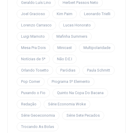
Geraldo Luís Lino
Herbert Passos Neto
Joel Gracioso
Kim Paim
Leonardo Trielli
Lorenzo Carrasco
Lucas Honorato
Luigi Marnoto
Mafinha Summers
Mesa Pra Dois
Minicast
Multipolaridade
Notícias de 5ª
Não D.E.I
Orlando Tosetto
Paródias
Paula Schmitt
Pop Corner
Programa 5º Elemento
Puxando o Fio
Quinto Na Copa Do Bacana
Redação
Série Economia Woke
Série Geoeconomia
Série Sete Pecados
Trocando As Bolas