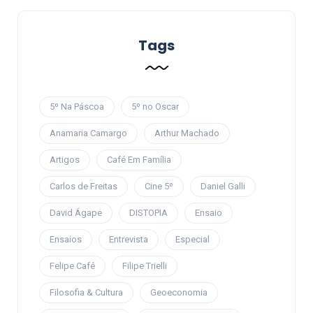
Tags
5º Na Páscoa
5º no Oscar
Anamaria Camargo
Arthur Machado
Artigos
Café Em Família
Carlos de Freitas
Cine 5º
Daniel Galli
David Ágape
DISTOPIA
Ensaio
Ensaios
Entrevista
Especial
Felipe Café
Filipe Trielli
Filosofia & Cultura
Geoeconomia