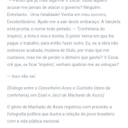
“— Penso que já; mas diga-me V. Excia.: ouviu alguém
acusar-me jamais de atacar o governo? Ninguém.
Entretanto… Uma fatalidade! Venha em meu socorro,
Excelentíssimo. Ajude-me a sair deste embaraço. A tabuleta
está pronta, o nome todo pintado. — ‘Confeitaria do
Império’, a tinta é viva e bonita. O pintor teima em que lhe
pague o trabalho, para então fazer outro. Eu, se a obra não
estivesse acabada, mudava de título, por mais que me
custasse, mas hei de perder o dinheiro que gastei? V. Excia.
crê que, se ficar ‘Império’, venham quebrar-me as vidraças?
— Isso não sei.
(Diálogo entre o Conselheiro Aires e Custódio (dono da
confeitaria), em Esaú e Jacó de Machado de Assis)
O gênio de Machado de Assis registrou com precisão a
fotografia política que ilustra a relação do povo brasileiro
com a vida pública nacional.