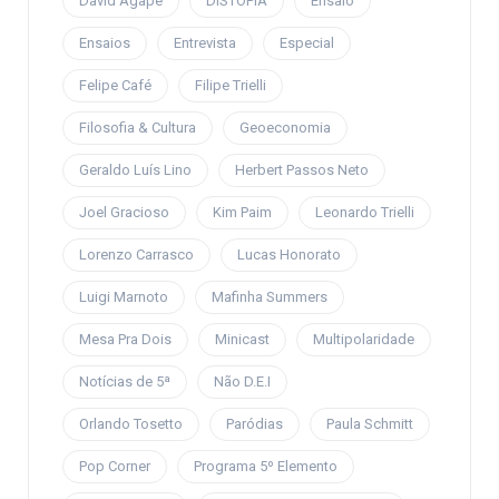
David Ágape
DISTOPIA
Ensaio
Ensaios
Entrevista
Especial
Felipe Café
Filipe Trielli
Filosofia & Cultura
Geoeconomia
Geraldo Luís Lino
Herbert Passos Neto
Joel Gracioso
Kim Paim
Leonardo Trielli
Lorenzo Carrasco
Lucas Honorato
Luigi Marnoto
Mafinha Summers
Mesa Pra Dois
Minicast
Multipolaridade
Notícias de 5ª
Não D.E.I
Orlando Tosetto
Paródias
Paula Schmitt
Pop Corner
Programa 5º Elemento