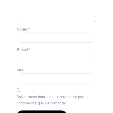
Nome
*
E-mail
*
Site
Salvar meus dados neste navegador para a
próxima vez que eu comentar.