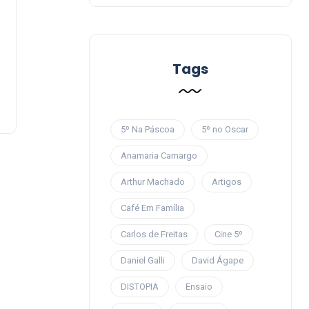
Tags
5º Na Páscoa
5º no Oscar
Anamaria Camargo
Arthur Machado
Artigos
Café Em Família
Carlos de Freitas
Cine 5º
Daniel Galli
David Ágape
DISTOPIA
Ensaio