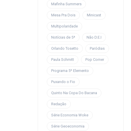
Mafinha Summers
Mesa Pra Dois
Minicast
Multipolaridade
Notícias de 5ª
Não D.E.I
Orlando Tosetto
Paródias
Paula Schmitt
Pop Corner
Programa 5º Elemento
Puxando o Fio
Quinto Na Copa Do Bacana
Redação
Série Economia Woke
Série Geoeconomia