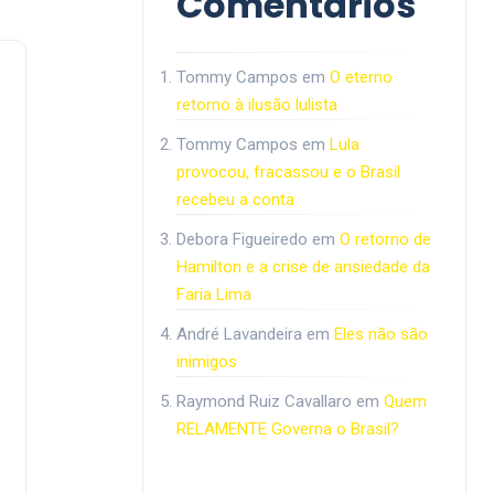
Comentários
Tommy Campos
em
O eterno
retorno à ilusão lulista
Tommy Campos
em
Lula
provocou, fracassou e o Brasil
recebeu a conta
Debora Figueiredo
em
O retorno de
Hamilton e a crise de ansiedade da
Faria Lima
André Lavandeira
em
Eles não são
inimigos
Raymond Ruiz Cavallaro
em
Quem
RELAMENTE Governa o Brasil?