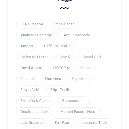
5º Na Páscoa
5º no Oscar
Anamaria Camargo
Arthur Machado
Artigos
Café Em Família
Carlos de Freitas
Cine 5º
Daniel Galli
David Ágape
DISTOPIA
Ensaio
Ensaios
Entrevista
Especial
Felipe Café
Filipe Trielli
Filosofia & Cultura
Geoeconomia
Geraldo Luís Lino
Herbert Passos Neto
Joel Gracioso
Kim Paim
Leonardo Trielli