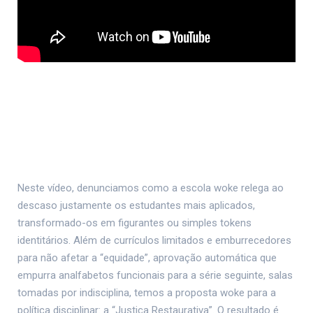
Neste vídeo, denunciamos como a escola woke relega ao
descaso justamente os estudantes mais aplicados,
transformado-os em figurantes ou simples tokens
identitários. Além de currículos limitados e emburrecedores
para não afetar a “equidade”, aprovação automática que
empurra analfabetos funcionais para a série seguinte, salas
tomadas por indisciplina, temos a proposta woke para a
política disciplinar: a “Justiça Restaurativa”. O resultado é