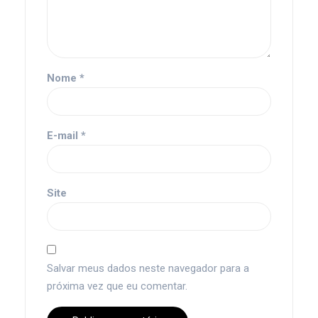
Nome
*
E-mail
*
Site
Salvar meus dados neste navegador para a
próxima vez que eu comentar.