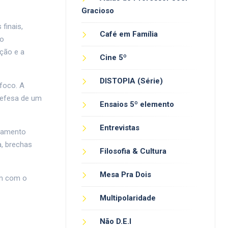
Gracioso
finais,
Café em Família
ão
ação e a
Cine 5º
DISTOPIA (Série)
 foco. A
defesa de um
Ensaios 5º elemento
Entrevistas
ntamento
a, brechas
Filosofia & Cultura
Mesa Pra Dois
am com o
Multipolaridade
Não D.E.I