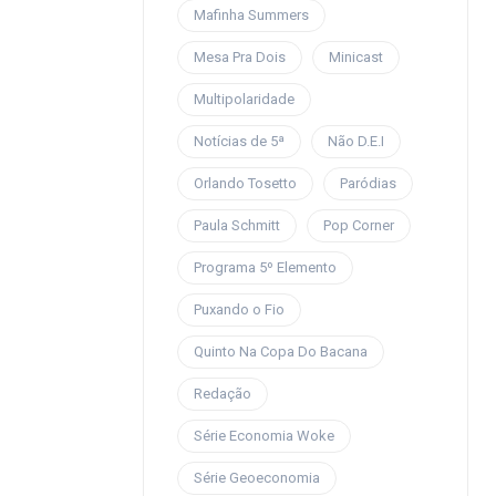
Mafinha Summers
Mesa Pra Dois
Minicast
Multipolaridade
Notícias de 5ª
Não D.E.I
Orlando Tosetto
Paródias
Paula Schmitt
Pop Corner
Programa 5º Elemento
Puxando o Fio
Quinto Na Copa Do Bacana
Redação
Série Economia Woke
Série Geoeconomia