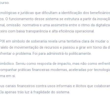
curso.
gicas e jurídicas que dificultam a identificação dos beneficiários 
os. O funcionamento desse sistema se estrutura a partir da inovaç
nal, omissão normativa e uma assimetria entre o ritmo da digitaliz
eiro com baixa transparência e alta eficiência operacional.
PIX em símbolo de soberania revela uma tentativa clara de mudar o
aralelo de movimentação de recursos e passou a girar em torno da 
rentar o problema. Foi para administrá-lo politicamente.
al simbólico. Serviu como resposta de impacto, mas não como enfre
acompanhar práticas financeiras modernas, aceleradas por tecnologi
rma em si.
us canais financeiros contra usos informais e ilícitos que colabor
a apenas trás luz à fragilidade do sistema.