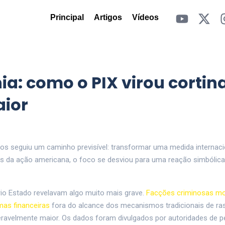
Principal
Artigos
Vídeos
a: como o PIX virou cortin
aior
dos seguiu um caminho previsível: transformar uma medida internac
eais da ação americana, o foco se desviou para uma reação simbólica
rio Estado revelavam algo muito mais grave.
Facções criminosas m
mas financeiras
fora do alcance dos mecanismos tradicionais de ra
deravelmente maior. Os dados foram divulgados por autoridades de 