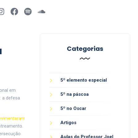
a
Categorias
5º elemento especial
ional em
5º na páscoa
: a defesa
5º no Oscar
ovimentaram
Artigos
streamento.
persecução
Aulas do Professor Joel