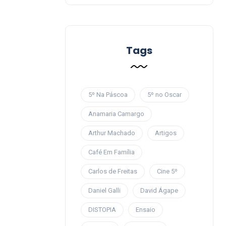
Tags
5º Na Páscoa
5º no Oscar
Anamaria Camargo
Arthur Machado
Artigos
Café Em Família
Carlos de Freitas
Cine 5º
Daniel Galli
David Ágape
DISTOPIA
Ensaio