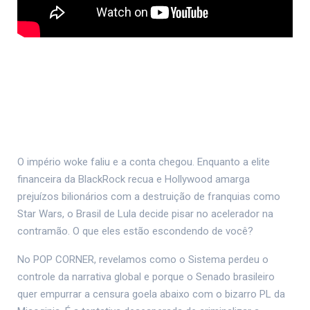
O império woke faliu e a conta chegou. Enquanto a elite
financeira da BlackRock recua e Hollywood amarga
prejuízos bilionários com a destruição de franquias como
Star Wars, o Brasil de Lula decide pisar no acelerador na
contramão. O que eles estão escondendo de você?
No POP CORNER, revelamos como o Sistema perdeu o
controle da narrativa global e porque o Senado brasileiro
quer empurrar a censura goela abaixo com o bizarro PL da