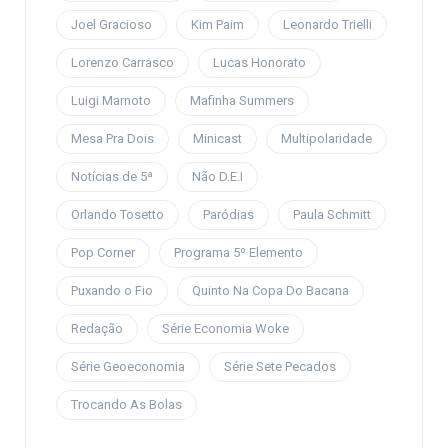
Joel Gracioso
Kim Paim
Leonardo Trielli
Lorenzo Carrasco
Lucas Honorato
Luigi Marnoto
Mafinha Summers
Mesa Pra Dois
Minicast
Multipolaridade
Notícias de 5ª
Não D.E.I
Orlando Tosetto
Paródias
Paula Schmitt
Pop Corner
Programa 5º Elemento
Puxando o Fio
Quinto Na Copa Do Bacana
Redação
Série Economia Woke
Série Geoeconomia
Série Sete Pecados
Trocando As Bolas