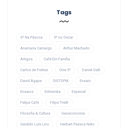
Tags
5º Na Páscoa
5º no Oscar
Anamaria Camargo
Arthur Machado
Artigos
Café Em Família
Carlos de Freitas
Cine 5º
Daniel Galli
David Ágape
DISTOPIA
Ensaio
Ensaios
Entrevista
Especial
Felipe Café
Filipe Trielli
Filosofia & Cultura
Geoeconomia
Geraldo Luís Lino
Herbert Passos Neto