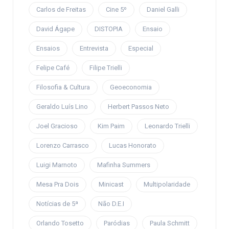
Carlos de Freitas
Cine 5º
Daniel Galli
David Ágape
DISTOPIA
Ensaio
Ensaios
Entrevista
Especial
Felipe Café
Filipe Trielli
Filosofia & Cultura
Geoeconomia
Geraldo Luís Lino
Herbert Passos Neto
Joel Gracioso
Kim Paim
Leonardo Trielli
Lorenzo Carrasco
Lucas Honorato
Luigi Marnoto
Mafinha Summers
Mesa Pra Dois
Minicast
Multipolaridade
Notícias de 5ª
Não D.E.I
Orlando Tosetto
Paródias
Paula Schmitt