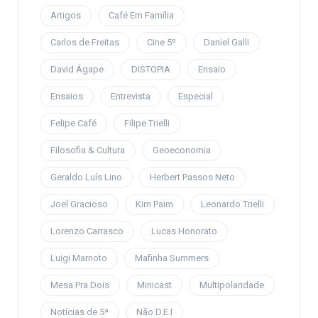
Artigos
Café Em Família
Carlos de Freitas
Cine 5º
Daniel Galli
David Ágape
DISTOPIA
Ensaio
Ensaios
Entrevista
Especial
Felipe Café
Filipe Trielli
Filosofia & Cultura
Geoeconomia
Geraldo Luís Lino
Herbert Passos Neto
Joel Gracioso
Kim Paim
Leonardo Trielli
Lorenzo Carrasco
Lucas Honorato
Luigi Marnoto
Mafinha Summers
Mesa Pra Dois
Minicast
Multipolaridade
Notícias de 5ª
Não D.E.I