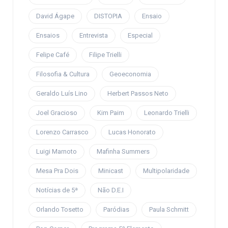
David Ágape
DISTOPIA
Ensaio
Ensaios
Entrevista
Especial
Felipe Café
Filipe Trielli
Filosofia & Cultura
Geoeconomia
Geraldo Luís Lino
Herbert Passos Neto
Joel Gracioso
Kim Paim
Leonardo Trielli
Lorenzo Carrasco
Lucas Honorato
Luigi Marnoto
Mafinha Summers
Mesa Pra Dois
Minicast
Multipolaridade
Notícias de 5ª
Não D.E.I
Orlando Tosetto
Paródias
Paula Schmitt