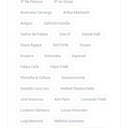
5º Na Páscoa
5º no Oscar
Anamaria Camargo
Arthur Machado
Artigos
Café Em Família
Carlos de Freitas
Cine 5º
Daniel Galli
David Ágape
DISTOPIA
Ensaio
Ensaios
Entrevista
Especial
Felipe Café
Filipe Trielli
Filosofia & Cultura
Geoeconomia
Geraldo Luís Lino
Herbert Passos Neto
Joel Gracioso
Kim Paim
Leonardo Trielli
Lorenzo Carrasco
Lucas Honorato
Luigi Marnoto
Mafinha Summers