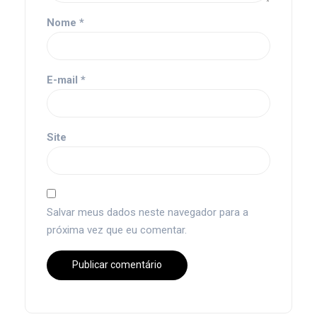
Nome
*
E-mail
*
Site
Salvar meus dados neste navegador para a
próxima vez que eu comentar.