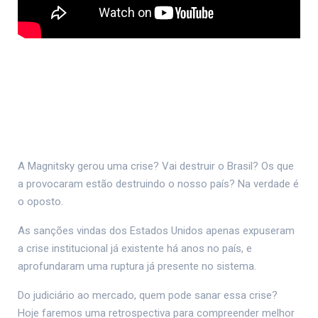
A Magnitsky gerou uma crise? Vai destruir o Brasil? Os que
a provocaram estão destruindo o nosso país? Na verdade é
o oposto.
As sanções vindas dos Estados Unidos apenas expuseram
a crise institucional já existente há anos no país, e
aprofundaram uma ruptura já presente no sistema.
Do judiciário ao mercado, quem pode sanar essa crise?
Hoje faremos uma retrospectiva para compreender melhor