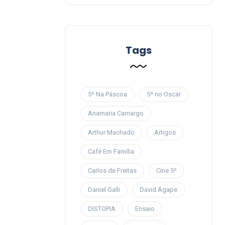
Tags
5º Na Páscoa
5º no Oscar
Anamaria Camargo
Arthur Machado
Artigos
Café Em Família
Carlos de Freitas
Cine 5º
Daniel Galli
David Ágape
DISTOPIA
Ensaio