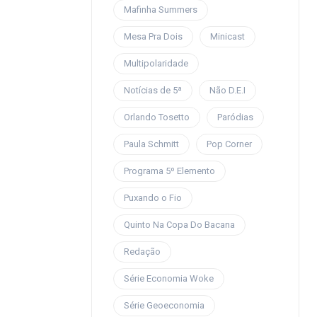
Mafinha Summers
Mesa Pra Dois
Minicast
Multipolaridade
Notícias de 5ª
Não D.E.I
Orlando Tosetto
Paródias
Paula Schmitt
Pop Corner
Programa 5º Elemento
Puxando o Fio
Quinto Na Copa Do Bacana
Redação
Série Economia Woke
Série Geoeconomia