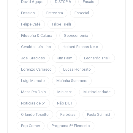
David Ágape
DISTOPIA
Ensaio
Ensaios
Entrevista
Especial
Felipe Café
Filipe Trielli
Filosofia & Cultura
Geoeconomia
Geraldo Luís Lino
Herbert Passos Neto
Joel Gracioso
Kim Paim
Leonardo Trielli
Lorenzo Carrasco
Lucas Honorato
Luigi Marnoto
Mafinha Summers
Mesa Pra Dois
Minicast
Multipolaridade
Notícias de 5ª
Não D.E.I
Orlando Tosetto
Paródias
Paula Schmitt
Pop Corner
Programa 5º Elemento