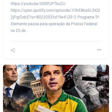
https://youtu.be/S0RfUPTkuZU
https://open.spotify.com/episode/1OhEA6a5L3lQ2
2jPgiDdcE?si=80220533d19e4129 O Programa 5º
Elemento passa pela operação da Polícia Federal
na 25 de…