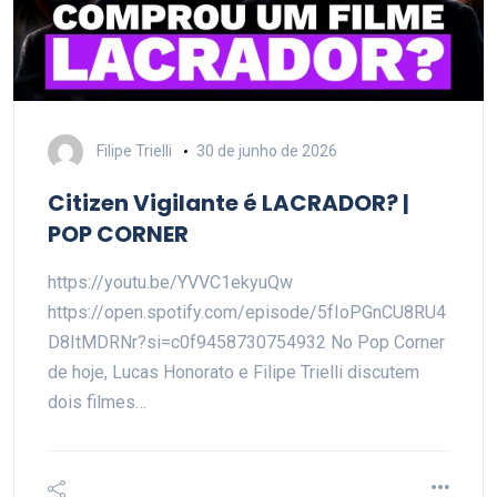
Filipe Trielli
30 de junho de 2026
Citizen Vigilante é LACRADOR? |
POP CORNER
https://youtu.be/YVVC1ekyuQw
https://open.spotify.com/episode/5fIoPGnCU8RU4
D8ItMDRNr?si=c0f9458730754932 No Pop Corner
de hoje, Lucas Honorato e Filipe Trielli discutem
dois filmes…