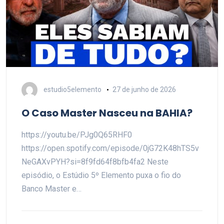
estudio5elemento
27 de junho de 2026
O Caso Master Nasceu na BAHIA?
https://youtu.be/PJg0Q65RHF0
https://open.spotify.com/episode/0jG72K48hTS5v
NeGAXvPYH?si=8f9fd64f8bfb4fa2 Neste
episódio, o Estúdio 5º Elemento puxa o fio do
Banco Master e…