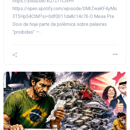
https://youtu.be/xQ7Zf7tJ5HY
https://open.spotify.com/episode/0MrZwaKF4yMo
3T5Hp54CtM?si=0df0011da8c14c76 O Mesa Pra
Dois de hoje parte da polêmica sobre palavras
“proibidas” —…