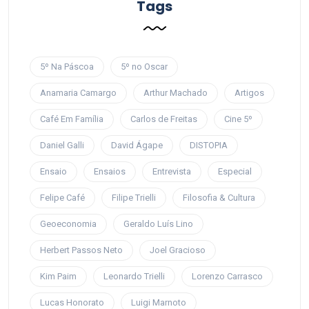
Tags
5º Na Páscoa
5º no Oscar
Anamaria Camargo
Arthur Machado
Artigos
Café Em Família
Carlos de Freitas
Cine 5º
Daniel Galli
David Ágape
DISTOPIA
Ensaio
Ensaios
Entrevista
Especial
Felipe Café
Filipe Trielli
Filosofia & Cultura
Geoeconomia
Geraldo Luís Lino
Herbert Passos Neto
Joel Gracioso
Kim Paim
Leonardo Trielli
Lorenzo Carrasco
Lucas Honorato
Luigi Marnoto