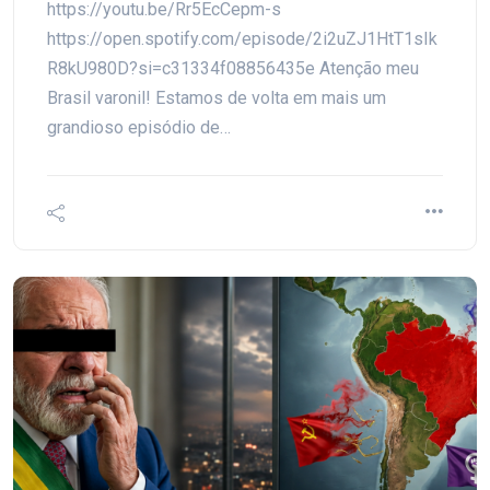
https://youtu.be/Rr5EcCepm-s
https://open.spotify.com/episode/2i2uZJ1HtT1sIk
R8kU980D?si=c31334f08856435e Atenção meu
Brasil varonil! Estamos de volta em mais um
grandioso episódio de…