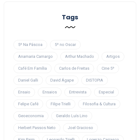
Tags
5º Na Páscoa
5º no Oscar
Anamaria Camargo
Arthur Machado
Artigos
Café Em Família
Carlos de Freitas
Cine 5º
Daniel Galli
David Ágape
DISTOPIA
Ensaio
Ensaios
Entrevista
Especial
Felipe Café
Filipe Trielli
Filosofia & Cultura
Geoeconomia
Geraldo Luís Lino
Herbert Passos Neto
Joel Gracioso
Kim Paim
Leonardo Trielli
Lorenzo Carrasco